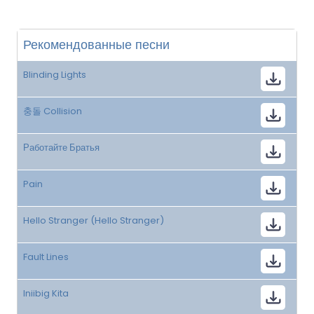
Рекомендованные песни
Blinding Lights
충돌 Collision
Работайте Братья
Pain
Hello Stranger (Hello Stranger)
Fault Lines
Iniibig Kita